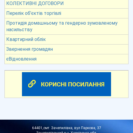
КОЛЕКТИВНІ ДОГОВОРИ
Перелік об’єктів торгівлі
Протидія домашньому та гендерно зумовленому
насильству
Квартирний облік
Звернення громадян
єВідновлення
64401,смт. Зачепилівка, вул Паркова, 37
Зачепилівський р-н, Харківська обл.