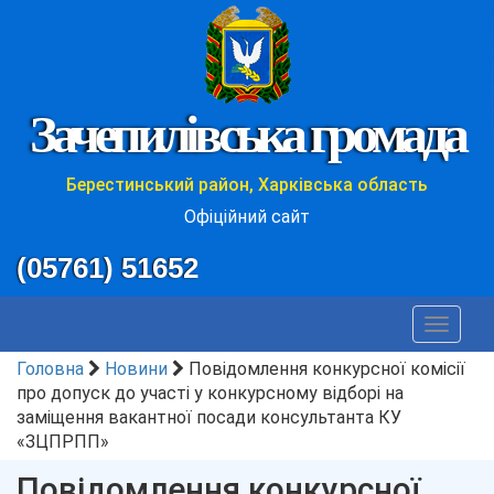
Зачепилівська громада
Берестинський район, Харківська область
Офіційний сайт
(05761) 51652
Toggle
navigat
Головна
Новини
Повідомлення конкурсної комісії
про допуск до участі у конкурсному відборі на
заміщення вакантної посади консультанта КУ
«ЗЦПРПП»
Повідомлення конкурсної