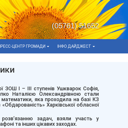
(05761) 51652
ПРЕСС-ЦЕНТР ГРОМАДИ
ІНФО ДАЙДЖЕСТ
тики
ї ЗОШ І – ІІІ ступенів Ушкварок Софія,
апко Наталією Олександрівною стали
 математики, яка проходила на базі КЗ
ів «Обдарованість» Харківської обласної
 розв’язанню задач, взяли участь у
фоні та інших цікавих заходах.