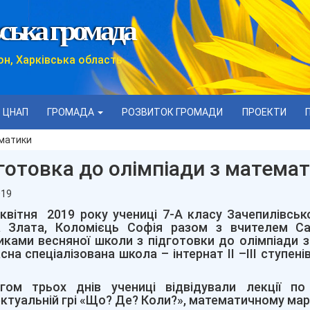
ська громада
он, Харківська область
ЦНАП
ГРОМАДА
РОЗВИТОК ГРОМАДИ
ПРОЕКТИ
ематики
готовка до олімпіади з матема
019
 квітня 2019 року учениці 7-А класу Зачепилівсько
а Злата, Коломієць Софія разом з вчителем С
иками весняної школи з підготовки до олімпіади з
сна спеціалізована школа – інтернат ІІ –ІІІ ступен
гом трьох днів учениці відвідували лекції по
ектуальній грі «Що? Де? Коли?», математичному мара