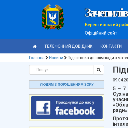
Зачепилів
Берестинський рай
Офіційний сайт
ТЕЛЕФОННИЙ ДОВІДНИК
КОНТАКТИ
Головна
Новини
Підготовка до олімпіади з мат
Під
09.04.2
ЛЮДЯМ З ПОРУШЕННЯМ ЗОРУ
5 – 7
Сухін
учасн
«Обла
ради»
Протя
інтел