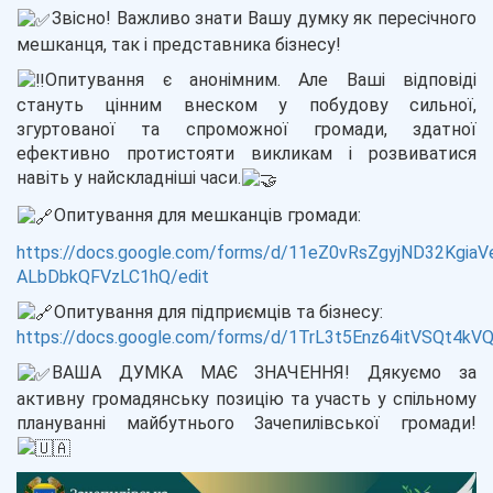
Звісно! Важливо знати Вашу думку як пересічного
мешканця, так і представника бізнесу!
Опитування є анонімним
. Але Ваші відповіді
стануть цінним внеском у побудову сильної,
згуртованої та спроможної громади, здатної
ефективно протистояти викликам і розвиватися
навіть у найскладніші часи.
Опитування для мешканців громади:
https://docs.google.com/forms/d/11eZ0vRsZgyjND32Kgia
ALbDbkQFVzLC1hQ/edit
Опитування для підприємців та бізнесу:
https://docs.google.com/forms/d/1TrL3t5Enz64itVSQt4
ВАША ДУМКА МАЄ ЗНАЧЕННЯ! Дякуємо за
активну громадянську позицію та участь у спільному
плануванні майбутнього Зачепилівської громади!