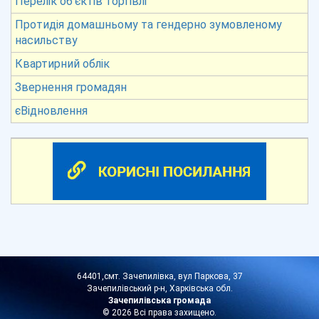
Перелік об’єктів торгівлі
Протидія домашньому та гендерно зумовленому
насильству
Квартирний облік
Звернення громадян
єВідновлення
64401,смт. Зачепилівка, вул Паркова, 37
Зачепилівський р-н, Харківська обл.
Зачепилівська громада
© 2026 Всі права захищено.