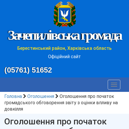
Зачепилівська громада
Берестинський район, Харківська область
Офіційний сайт
(05761) 51652
Toggle
navigat
Головна
Оголошення
Оголошення про початок
громадського обговорення звіту з оцінки впливу на
довкілля
Оголошення про початок