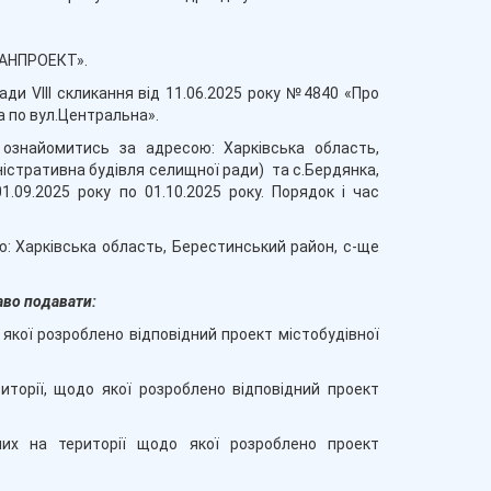
ЛАНПРОЕКТ».
ади VIII скликання від 11.06.2025 року №4840 «Про
а по вул.Центральна».
 ознайомитись за адресою: Харківська область,
ністративна будівля селищної ради) та с.Бердянка,
1.09.2025 року по 01.10.2025 року. Порядок і час
ою: Харківська область, Берестинський район, с-ще
аво подавати:
о якої розроблено відповідний проект містобудівної
иторії, щодо якої розроблено відповідний проект
них на території щодо якої розроблено проект