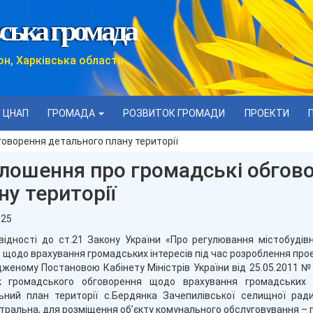
ська громада
он, Харківська область
ЦНАП
ГРОМАДА
РОЗВИТОК ГРОМАДИ
ПРОЕКТИ
говорення детального плану території
лошення про громадські обгов
ну території
025
відності до ст.21 Закону України «Про регулювання містобудів
 щодо врахування громадських інтересів під час розроблення проек
женому Постановою Кабінету Міністрів України від 25.05.2011 №
к громадського обговорення щодо врахування громадських ін
ьний план території с.Бердянка Зачепилівської селищної ради
тральна, для розміщення об’єкту комунального обслуговування – 