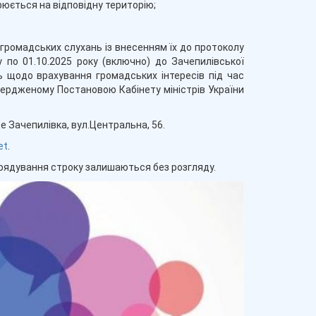
рюється на відповідну територію;
громадських слухань із внесенням їх до протоколу
 по 01.10.2025 року (включно) до Зачепилівської
 щодо врахування громадських інтересів під час
твердженому Постановою Кабінету міністрів України
е Зачепилівка, вул.Центральна, 56.
et
.
врядування строку залишаються без розгляду.