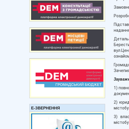
Замовни
Розробн
Підстав
надання
Деталь
Берести
вул.Цен
ознайом
Громадс
Зачепил
Зауваже
1) повн
докумен
2) юрид
Е-ЗВЕРНЕННЯ
містобу
3) вла
містобу