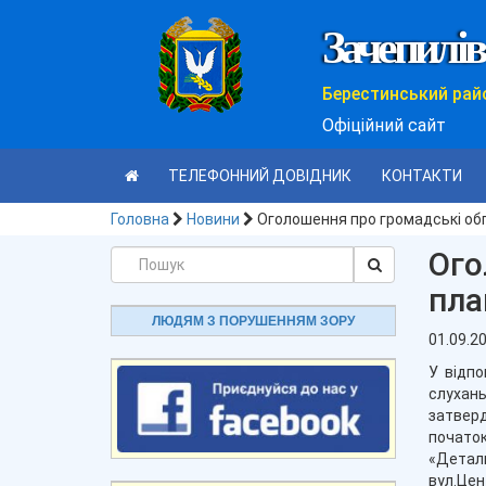
Зачепилів
Берестинський рай
Офіційний сайт
ТЕЛЕФОННИЙ ДОВІДНИК
КОНТАКТИ
Головна
Новини
Оголошення про громадські об
Ого
пла
ЛЮДЯМ З ПОРУШЕННЯМ ЗОРУ
01.09.2
У відпо
слухань
затверд
почато
«Детал
вул.Цен