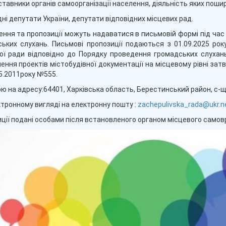
ставники органів самоорганізації населення, діяльність яких поши
дні депутати України, депутати відповідних місцевих рад.
ння та пропозиції можуть надаватися в письмовій формі під час 
ьких слухань. Письмові пропозиції подаються з 01.09.2025 року
ї ради відповідно до Порядку проведення громадських слухань
ення проектів містобудівної документації на місцевому рівні за
05.2011року №555.
ю на адресу:64401, Харківська область, Берестинський район, с-щ
ктронному вигляді на електронну пошту :
zachepulivska_rada@ukr.n
ції подані особами після встановленого органом місцевого само