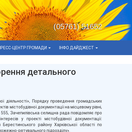
(05761) 51652
ПРЕСС-ЦЕНТР ГРОМАДИ
ІНФО ДАЙДЖЕСТ
орення детального
ної діяльності», Порядку проведення громадських
тів містобудівної документації на місцевому рівні,
 555, Зачепилівська селищна рада повідомляє про
тересів у проекті містобудівної документації:
 Берестинського району Харківської області по
пожежно-рятувального підрозділу».