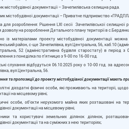
к містобудівної документації – Зачепилівська селищна рада.
ик містобудівної документації – Приватне підприємство «ГРАДП
а для розроблення: Рішення LXI сесії Зачепилівської селищної р
 дозволу на розроблення Детального плану території в с.Бердянк
но із матеріалами проекту містобудівної документації можна
нський район, с-ще Зачепилівка, вул.Центральна, 56, каб.10 (адмі
тральна, 52 (адміністративна будівля старостату) в період з 0
лення з понеділка по п’ятницю з 9-00 по 16-00 год.
ькі слухання відбудуться 06.10.2025 року о 10-00 год. за адрес
івка, вул.Центральна, 56.
ння та пропозиції до проекту містобудівної документації мають пр
олітні дієздатні фізичні особи, які проживають на території, щод
тації на місцевому рівні;
ичні особи, об’єкти нерухомого майна яких розташовані на тер
дівної документації на місцевому рівні;
сники та користувачі земельних ділянок ділянок, розташова
дівної документації та на суміжних з нею територіях;