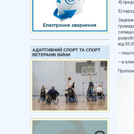
4) пред
5) наро
Зауваже
громадс
селищно
розробл
від 05.
АДАПТИВНИЙ СПОРТ ТА СПОРТ
– пошто
ВЕТЕРАНІВ ВІЙНИ
– в еле
Пропози