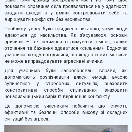
показати: справжня сила проявляється не у здатності
завдати шкоди, а у вмінні контролювати себе та
вирішувати конфлікти без насильства.
Особливу увагу було приділено питанню, чому люди
вдаються до насильства. Як з’ясувалося, основні
причини – це невміння стримувати емоції, вплив
оточення та бажання здаватися «сильним». Водночас
учасники заходу погодилися, що жоден із цих мотивів
не може виправдовувати агресивні вчинки.
Для учасників були запропоновані вправи, які
допомагають розпізнавати власні емоції, вчасно
зупинятися у стресових ситуаціях, знаходити
конструктивні способи спілкування, знаходити
ненасильницький варіант вирішення конфлікту.
Це допомогло учасникам побачити, що існують
ефективні та безпечні способи виходу зі складних
ситуацій без агресії.