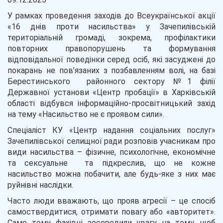
У рамках проведення заходів до Всеукраїнської акції
«16 днів проти насильства» у Зачепилівській
територіальній громаді, зокрема, профілактики
повторних правопорушень та формування
відповідальної поведінки серед осіб, які засуджені до
покарань не пов’язаних з позбавленням волі, на базі
Берестинського районного сектору №1 філії
Державної установи «Центр пробації» в Харківській
області відбувся інформаційно-просвітницький захід
на тему «Насильство не є проявом сили».
Спеціаліст КУ «Центр надання соціальних послуг»
Зачепилівської селищної ради розповів учасникам про
види насильства – фізичне, психологічне, економічне
та сексуальне та підкреслив, що не кожне
насильство можна побачити, але будь-яке з них має
руйнівні наслідки.
Часто люди вважають, що прояв агресії – це спосіб
самоствердитися, отримати повагу або «авторитет».
Саме тому фахівці зосередили увагу на тому, щоб