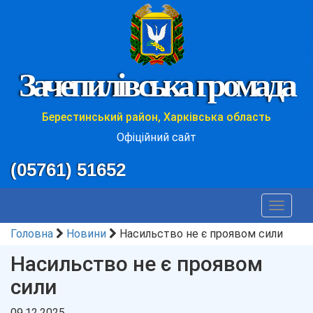
Зачепилівська громада
Берестинський район, Харківська область
Офіційний сайт
(05761) 51652
Toggle
navigat
Головна
Новини
Насильство не є проявом сили
Насильство не є проявом
сили
09.12.2025