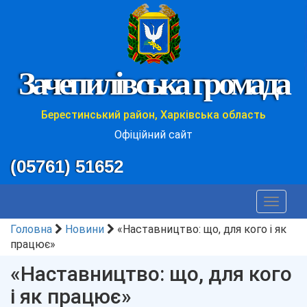
Зачепилівська громада
Берестинський район, Харківська область
Офіційний сайт
(05761) 51652
Toggle
navigat
Головна
Новини
«Наставництво: що, для кого і як
працює»
«Наставництво: що, для кого
і як працює»