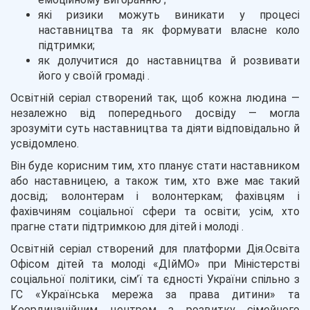
які ризики можуть виникати у процесі
наставництва та як формувати власне коло
підтримки;
як долучитися до наставництва й розвивати
його у своїй громаді .
Освітній серіал створений так, щоб кожна людина —
незалежно від попереднього досвіду — могла
зрозуміти суть наставництва та діяти відповідально й
усвідомлено.
Він буде корисним тим, хто планує стати наставником
або наставницею, а також тим, хто вже має такий
досвід; волонтерам і волонтеркам; фахівцям і
фахівчиням соціальної сфери та освіти; усім, хто
прагне стати підтримкою для дітей і молоді .
Освітній серіал створений для платформи Дія.Освіта
Офісом дітей та молоді «ДІйМО» при Міністерстві
соціальної політики, сім’ї та єдності України спільно з
ГС «Українська мережа за права дитини» та
Координаційним центром з розвитку сімейного