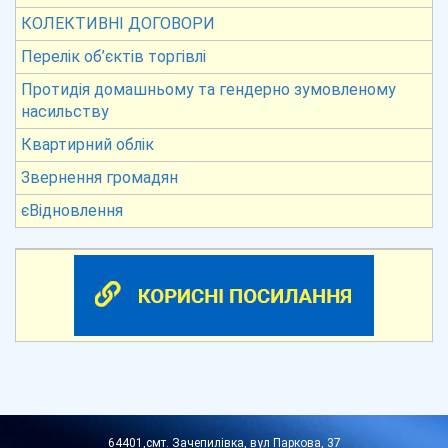
КОЛЕКТИВНІ ДОГОВОРИ
Перелік об’єктів торгівлі
Протидія домашньому та гендерно зумовленому
насильству
Квартирний облік
Звернення громадян
єВідновлення
64401,смт. Зачепилівка, вул Паркова, 37