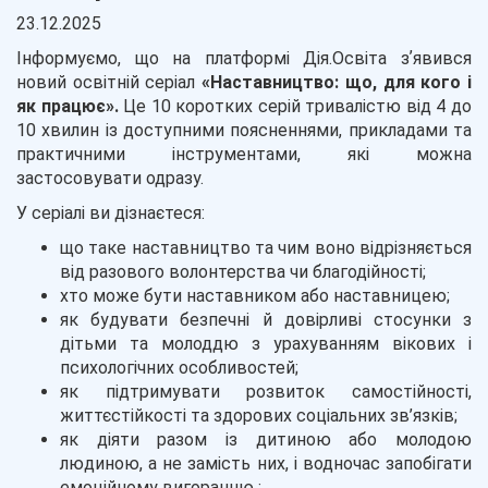
23.12.2025
Інформуємо, що на платформі Дія.Освіта зʼявився
новий освітній серіал
«Наставництво: що, для кого і
як працює».
Це 10 коротких серій тривалістю від 4 до
10 хвилин із доступними поясненнями, прикладами та
практичними інструментами, які можна
застосовувати одразу.
У серіалі ви дізнаєтеся:
що таке наставництво та чим воно відрізняється
від разового волонтерства чи благодійності;
хто може бути наставником або наставницею;
як будувати безпечні й довірливі стосунки з
дітьми та молоддю з урахуванням вікових і
психологічних особливостей;
як підтримувати розвиток самостійності,
життєстійкості та здорових соціальних зв’язків;
як діяти разом із дитиною або молодою
людиною, а не замість них, і водночас запобігати
емоційному вигоранню ;