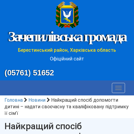
Зачепилівська громада
Берестинський район, Харківська область
Офіційний сайт
(05761) 51652
Toggle
navigat
Головна
Новини
Найкращий спосіб допомогти
дитині – надати своєчасну та кваліфіковану підтримку
її сім’ї
Найкращий спосіб