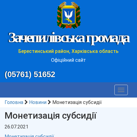
Зачепилівська громада
Берестинський район, Харківська область
Офіційний сайт
(05761) 51652
Toggle
navigat
Головна
Новини
Монетизація субсидії
Монетизація субсидії
26.07.2021
Монетизація субсидії