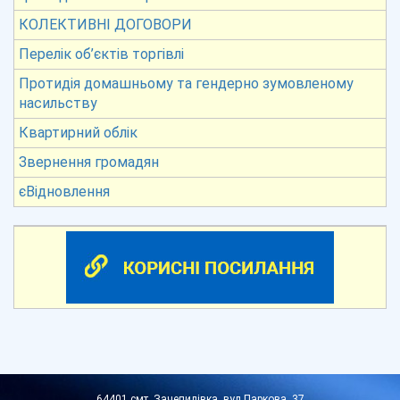
КОЛЕКТИВНІ ДОГОВОРИ
Перелік об’єктів торгівлі
Протидія домашньому та гендерно зумовленому
насильству
Квартирний облік
Звернення громадян
єВідновлення
64401,смт. Зачепилівка, вул Паркова, 37