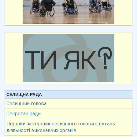
СЕЛИЩНА РАДА
Селищний голова
Секретар ради
Перший заступник селищного голови з питань
діяльності виконавчих органів