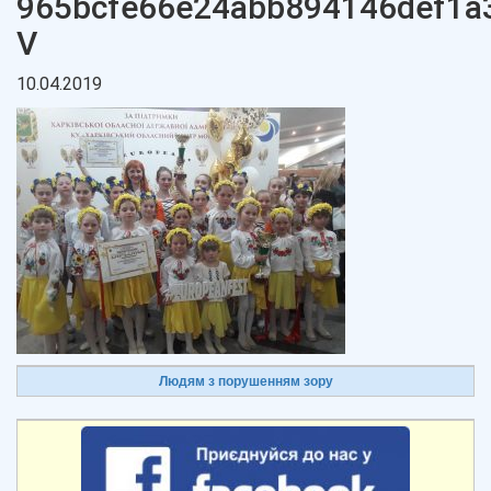
965bcfe66e24abb894146def1a
V
10.04.2019
Людям з порушенням зору