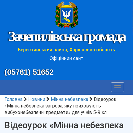
Зачепилівська громада
Берестинський район, Харківська область
Офіційний сайт
(05761) 51652
Toggle
navigat
Головна
Новини
Мінна небезпека
Відеоурок
«Мінна небезпека загроза, яку приховують
вибухонебезпечні предмети» для учнів 5-9 кл.
Відеоурок «Мінна небезпека