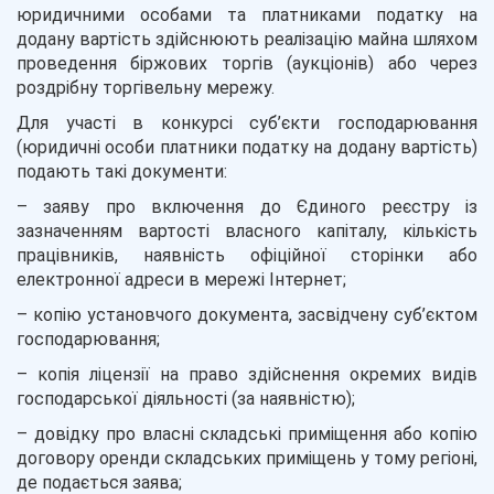
юридичними особами та платниками податку на
додану вартість здійснюють реалізацію майна шляхом
проведення біржових торгів (аукціонів) або через
роздрібну торгівельну мережу.
Для участі в конкурсі суб’єкти господарювання
(юридичні особи платники податку на додану вартість)
подають такі документи:
– заяву про включення до Єдиного реєстру із
зазначенням вартості власного капіталу, кількість
працівників, наявність офіційної сторінки або
електронної адреси в мережі Інтернет;
– копію установчого документа, засвідчену суб’єктом
господарювання;
– копія ліцензії на право здійснення окремих видів
господарської діяльності (за наявністю);
– довідку про власні складські приміщення або копію
договору оренди складських приміщень у тому регіоні,
де подається заява;