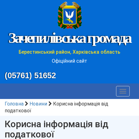
Зачепилівська громада
Берестинський район, Харківська область
Офіційний сайт
(05761) 51652
Toggle
navigat
Головна
Новини
Корисна інформація від
податкової
Корисна інформація від
податкової