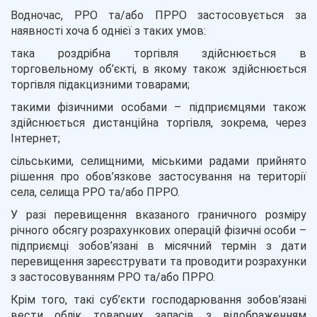
Водночас, РРО та/або ПРРО застосовується за
наявності хоча б однієї з таких умов:
така роздрібна торгівля здійснюється в
торговельному об’єкті, в якому також здійснюється
торгівля підакцизними товарами;
такими фізичними особами – підприємцями також
здійснюється дистанційна торгівля, зокрема, через
Інтернет;
сільськими, селищними, міськими радами прийнято
рішення про обов’язкове застосування на території
села, селища РРО та/або ПРРО.
У разі перевищення вказаного граничного розміру
річного обсягу розрахункових операцій фізичні особи –
підприємці зобов’язані в місячний термін з дати
перевищення зареєструвати та проводити розрахунки
з застосовуванням РРО та/або ПРРО.
Крім того, такі суб’єкти господарювання зобов’язані
вести облік товарних запасів з відображенням