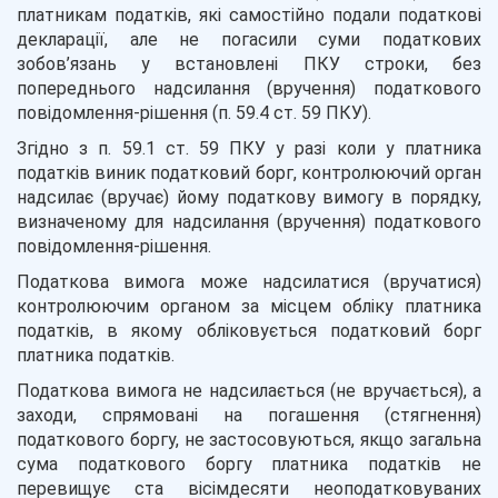
платникам податків, які самостійно подали податкові
декларації, але не погасили суми податкових
зобов’язань у встановлені ПКУ строки, без
попереднього надсилання (вручення) податкового
повідомлення-рішення (п. 59.4 ст. 59 ПКУ).
Згідно з п. 59.1 ст. 59 ПКУ у разі коли у платника
податків виник податковий борг, контролюючий орган
надсилає (вручає) йому податкову вимогу в порядку,
визначеному для надсилання (вручення) податкового
повідомлення-рішення.
Податкова вимога може надсилатися (вручатися)
контролюючим органом за місцем обліку платника
податків, в якому обліковується податковий борг
платника податків.
Податкова вимога не надсилається (не вручається), а
заходи, спрямовані на погашення (стягнення)
податкового боргу, не застосовуються, якщо загальна
сума податкового боргу платника податків не
перевищує ста вісімдесяти неоподатковуваних