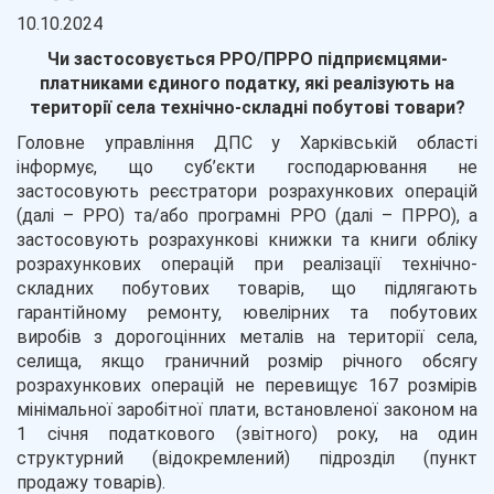
10.10.2024
Чи застосовується РРО/ПРРО підприємцями-
платниками єдиного податку, які реалізують на
території села технічно-складні побутові товари?
Головне управління ДПС у Харківській області
інформує, що суб’єкти господарювання не
застосовують реєстратори розрахункових операцій
(далі – РРО) та/або програмні РРО (далі – ПРРО), а
застосовують розрахункові книжки та книги обліку
розрахункових операцій при реалізації технічно-
складних побутових товарів, що підлягають
гарантійному ремонту, ювелірних та побутових
виробів з дорогоцінних металів на території села,
селища, якщо граничний розмір річного обсягу
розрахункових операцій не перевищує 167 розмірів
мінімальної заробітної плати, встановленої законом на
1 січня податкового (звітного) року, на один
структурний (відокремлений) підрозділ (пункт
продажу товарів).