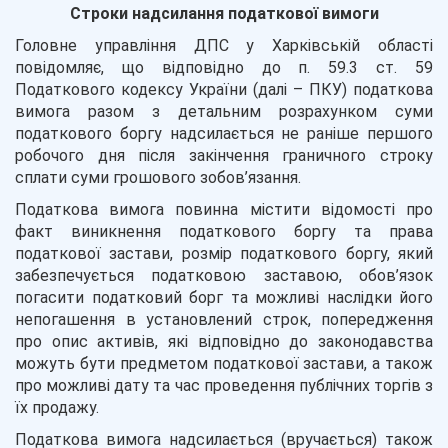
Строки надсилання податкової вимоги
Головне управління ДПС у Харківській області
повідомляє, що відповідно до п. 59.3 ст. 59
Податкового кодексу України (далі – ПКУ) податкова
вимога разом з детальним розрахунком суми
податкового боргу надсилається не раніше першого
робочого дня після закінчення граничного строку
сплати суми грошового зобов’язання.
Податкова вимога повинна містити відомості про
факт виникнення податкового боргу та права
податкової застави, розмір податкового боргу, який
забезпечується податковою заставою, обов’язок
погасити податковий борг та можливі наслідки його
непогашення в установлений строк, попередження
про опис активів, які відповідно до законодавства
можуть бути предметом податкової застави, а також
про можливі дату та час проведення публічних торгів з
їх продажу.
Податкова вимога надсилається (вручається) також