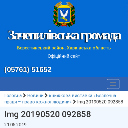
Зачепилівська громада
Берестинський район, Харківська область
Офіційний сайт
(05761) 51652
Toggle
navigat
Головна
Новини
книжкова виставка «Безпечна
праця – право кожної людини»
Img 20190520 092858
Img 20190520 092858
21.05.2019