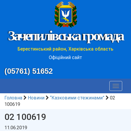
Зачепилівська громада
Берестинський район, Харківська область
Офіційний сайт
(05761) 51652
Toggle
navigat
Головна
Новини
“Казковими стежинами”
02
100619
02 100619
11.06.2019