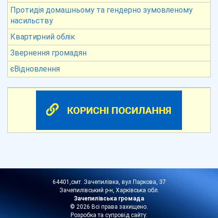
Протидія домашньому та гендерно зумовленому
насильству
Квартирний облік
Звернення громадян
єВідновлення
64401,смт. Зачепилівка, вул Паркова, 37
Зачепилівський р-н, Харківська обл.
Зачепилівська громада
© 2026 Всі права захищено.
Розробка та супровід сайту: