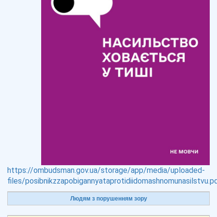
https://ombudsman.gov.ua/storage/app/media/uploaded-
files/posibnikzzapobigannyataprotidiidomashnomunasilstvu.p
Людям з порушенням зору