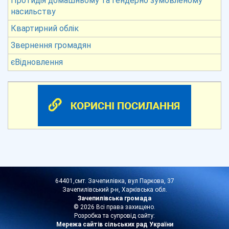
Протидія домашньому та гендерно зумовленому
насильству
Квартирний облік
Звернення громадян
єВідновлення
64401,смт. Зачепилівка, вул Паркова, 37
Зачепилівський р-н, Харківська обл.
Зачепилівська громада
© 2026 Всі права захищено.
Розробка та супровід сайту:
Мережа сайтів сільських рад України