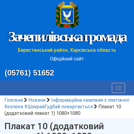
Зачепилівська громада
Берестинський район, Харківська область
Офіційний сайт
(05761) 51652
Toggle
navigat
Головна
Новини
Інформаційна кампанія з платіжної
безпеки #ШахрайГудбай повертається
Плакат 10
(додатковий плакат 1) 1080×1080
Плакат 10 (додатковий