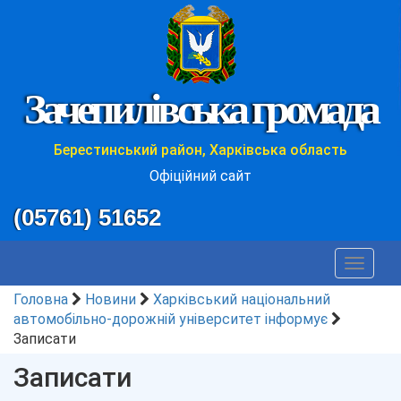
Зачепилівська громада
Берестинський район, Харківська область
Офіційний сайт
(05761) 51652
Toggle
navigat
Головна
Новини
Харківський національний
автомобільно-дорожній університет інформує
Записати
Записати