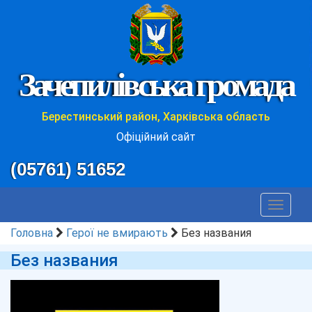
Зачепилівська громада
Берестинський район, Харківська область
Офіційний сайт
(05761) 51652
Toggle
navigat
Головна
Герої не вмирають
Без названия
Без названия