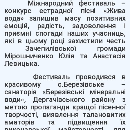
Міжнародний фестиваль –
конкурс естрадної пісні «Жива
вода» залишив масу позитивних
емоцій, радість, задоволення і
приємні спогади наших учасниць,
які в цьому році захистили честь
Зачепилівської громади
Мірошниченко Юлія та Анастасія
Левицька.
Фестиваль проводився в
красивому с.Березівське –
санаторія «Березівські мінеральні
води», Дергачівського району з
метою пропаганди кращої пісенної
творчості, виявлення талановитих
аматорів та підвищення їх
виконавської майстерності, для