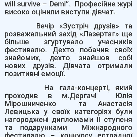
will survive – Demi”. Професійне журі
високо оцінили виступи дівчат.
Вечір «Зустріч друзів» та
розважальний захід «Лазертаг» ще
більше згуртувало учасників
фестивалю. Дехто побачив своїх
знайомих, дехто знайшов собі
нових друзів. Дівчата отримали
позитивні емоції.
На гала-концерті, який
проходив в м.Дергачі Юлія
Мірошниченко та Анастасія
Левицька у своїх категоріях були
нагороджені дипломами ІІ ступеня
та подарунками Міжнародного
фестивалю – конкурсу естрадної