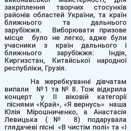
закріплення творчих стосунків
районів областей України, та країн
ближнього та дальнього
зарубіжжя. Виборювати призове
місце було не легко, адже були
учасники з країн дальнього і
ближнього зарубіжжя: Індія,
Киргизстан, Китайської народної
республіки, Грузія.
На жеребкуванні дівчатам
випали №1 та № 8. Тож відкрила
концерт у ІІ віковій категорії
піснями «Край», «Я вернусь» наша
Юлія Мірошниченко, а Анастасія
Левицька (№ 8) подарувала
глядачеві пісні «В чистім полі» та «I