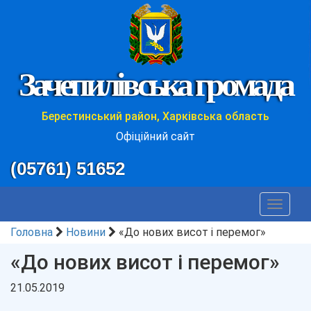
Зачепилівська громада
Берестинський район, Харківська область
Офіційний сайт
(05761) 51652
Toggle
navigat
Головна
Новини
«До нових висот і перемог»
«До нових висот і перемог»
21.05.2019