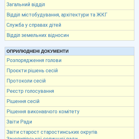
Загальний відділ
Відділ містобудування, архітектури та ЖКГ
Служба у справах дітей
Відділ земельних відносин
ОПРИЛЮДНЕНІ ДОКУМЕНТИ
Розпорядження голови
Проєкти рішень сесій
Протоколи сесій
Реєстр голосування
Рішення сесій
Рішення виконавчого комітету
Звіти Ради
Звіти старост старостинських округів
Зачепилівської селищної ради