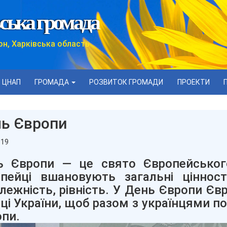
ська громада
он, Харківська область
ЦНАП
ГРОМАДА
РОЗВИТОК ГРОМАДИ
ПРОЕКТИ
ь Європи
019
ь Європи — це свято Європейського
опейці вшановують загальні цінност
лежність, рівність. У День Європи Є
ці України, щоб разом з українцями п
пи.