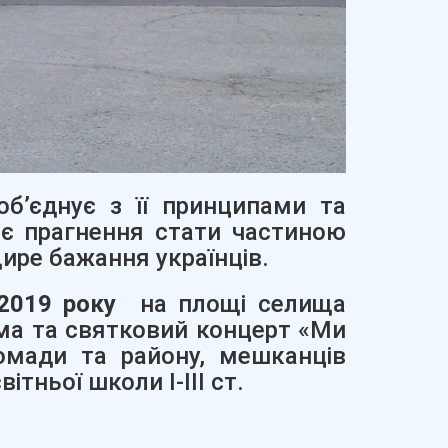
’єднує з її принципами та
оє прагнення стати частиною
ире бажання українців.
2019 року
на площі селища
ма та святковий концерт «Ми
ромади та району, мешканців
тньої школи І-ІІІ ст.