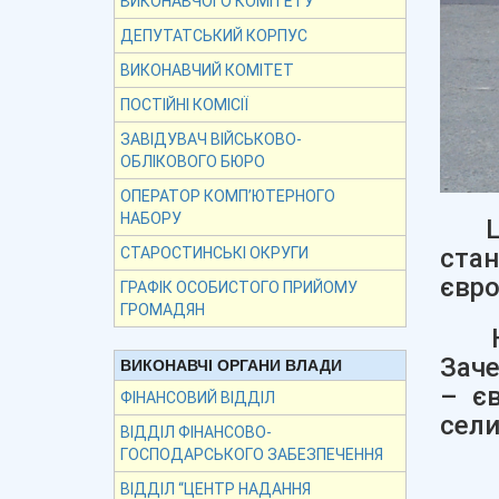
ВИКОНАВЧОГО КОМІТЕТУ
ДЕПУТАТСЬКИЙ КОРПУС
ВИКОНАВЧИЙ КОМІТЕТ
ПОСТІЙНІ КОМІСІЇ
ЗАВІДУВАЧ ВІЙСЬКОВО-
ОБЛІКОВОГО БЮРО
ОПЕРАТОР КОМП’ЮТЕРНОГО
НАБОРУ
Це 
стан
СТАРОСТИНСЬКІ ОКРУГИ
євро
ГРАФІК ОСОБИСТОГО ПРИЙОМУ
ГРОМАДЯН
Нап
Заче
ВИКОНАВЧІ ОРГАНИ ВЛАДИ
– єв
ФІНАНСОВИЙ ВІДДІЛ
сели
ВІДДІЛ ФІНАНСОВО-
ГОСПОДАРСЬКОГО ЗАБЕЗПЕЧЕННЯ
ВІДДІЛ “ЦЕНТР НАДАННЯ