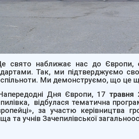
свято наближає нас до Європи, об
дартами. Так, ми підтверджуємо св
спільноти. Ми демонструємо, що це щ
ередодні Дня Європи, 17
травня 
пилівка, відбулася тематична програ
ропейці», за участю керівництва г
ща та учнів Зачепилівської загальноосві