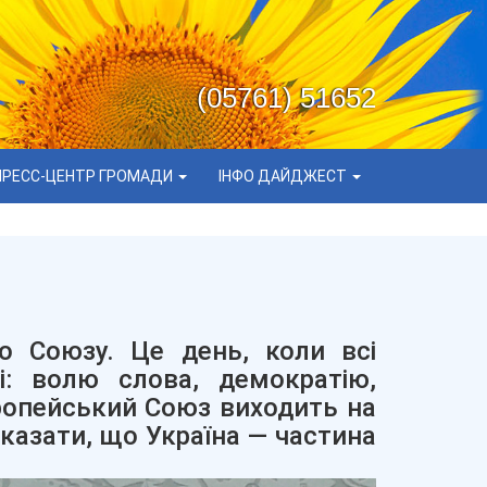
(05761) 51652
ПРЕСС-ЦЕНТР ГРОМАДИ
ІНФО ДАЙДЖЕСТ
 Союзу. Це день, коли всі
і: волю слова, демократію,
вропейський Союз виходить на
оказати, що Україна — частина