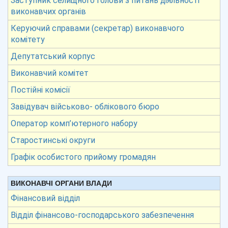
Заступник селищного голови з питань діяльності
виконавчих органів
Керуючий справами (секретар) виконавчого
комітету
Депутатський корпус
Виконавчий комітет
Постійні комісії
Завідувач військово- облікового бюро
Оператор комп’ютерного набору
Старостинські округи
Графік особистого прийому громадян
ВИКОНАВЧІ ОРГАНИ ВЛАДИ
Фінансовий відділ
Відділ фінансово-господарського забезпечення