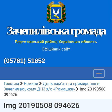
Зачепилівська громада
Берестинський район, Харківська область
Офіційний сайт
(05761) 51652
Toggle
navigat
Головна
Новини
День пам’яті та примирення в
Зачепилівському ДНЗ я/с «Ромашка»
Img 20190508
094626
Img 20190508 094626