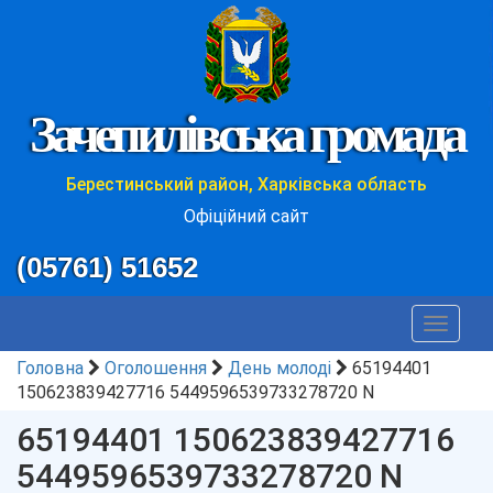
Зачепилівська громада
Берестинський район, Харківська область
Офіційний сайт
(05761) 51652
Toggle
navigat
Головна
Оголошення
День молоді
65194401
150623839427716 5449596539733278720 N
65194401 150623839427716
5449596539733278720 N