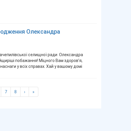
ародження Олександра
ачепилівської селищної ради Олександра
йщиріші побажання! Міцного Вам здоров’я,
 наснаги у всіх справах. Хай у вашому домі
7
8
›
»