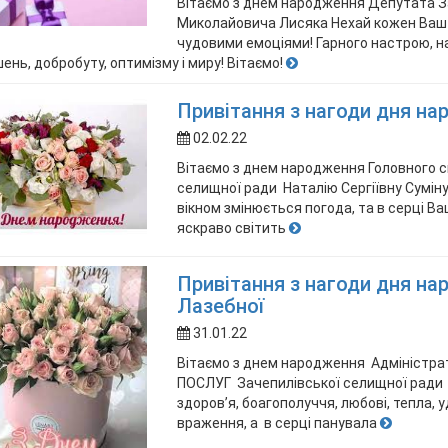
Вітаємо з днем народження Депутата За
Миколайовича Лисяка Нехай кожен Ваш 
чудовими емоціями! Гарного настрою, на
ень, добробуту, оптимізму і миру! Вітаємо!
Привітання з нагоди дня нар
02.02.22
Вітаємо з днем народження Головного сп
селищної ради Наталію Сергіївну Суміну
вікном змінюється погода, та в серці В
яскраво світить
Привітання з нагоди дня на
Лазебної
31.01.22
Вітаємо з днем народження Адмініст
ПОСЛУГ Зачепилівської селищної ради 
здоров’я, боагополуччя, любові, тепла, 
враження, а в серці панувала