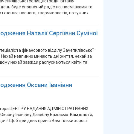
чепилівської селищної ради Віталія
день буде сповнений радістю, посмішками та
тхнення, наснаги, творчих злетів, потужних
одження Наталії Сергіївни Суміної
еціаліста фінансового відділу Зачепилівської
 Нехай невпинно минають дні життя, нехай за
ашому нехай завжди распускаються квіти та
родження Оксани Іванівни
ратора ЦЕНТРУ НАДАННЯ АДМІНІСТРАТИВНИХ
Оксану Іванівну Лазебну Бажаємо Вам щастя,
удачі! Щоб цей день приніс Вам тільки хороші