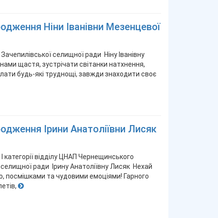
родження Ніни Іванівни Мезенцевої
Зачепилівської селищної ради Ніну Іванівну
ами щастя, зустрічати світанки натхнення,
долати будь-які труднощі, завжди знаходити своє
родження Ірини Анатоліївни Лисяк
І категорії відділу ЦНАП Чернещинського
 селищної ради Ірину Анатоліївну Лисяк Нехай
, посмішками та чудовими емоціями! Гарного
етів,