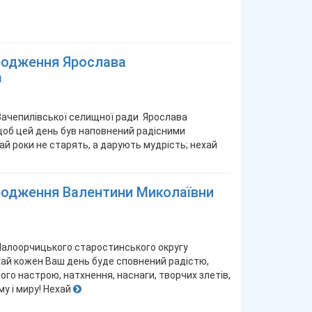
ародження Ярослава
а
ачепилівської селищної ради Ярослава
об цей день був наповнений радісними
й роки не старять, а дарують мудрість; нехай
ародження Валентини Миколаївни
Малоорчицького старостинського округу
ай кожен Ваш день буде сповнений радістю,
го настрою, натхнення, наснаги, творчих злетів,
у і миру! Нехай