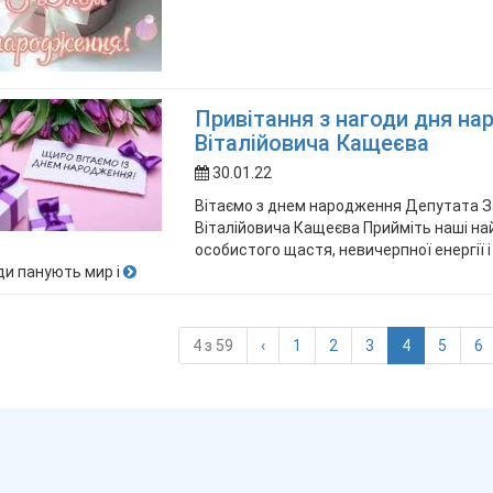
Привітання з нагоди дня н
Віталійовича Кащеєва
30.01.22
Вітаємо з днем народження Депутата З
Віталійовича Кащеєва Прийміть наші на
особистого щастя, невичерпної енергії і
и панують мир і
(current)
4 з 59
‹
1
2
3
4
5
6