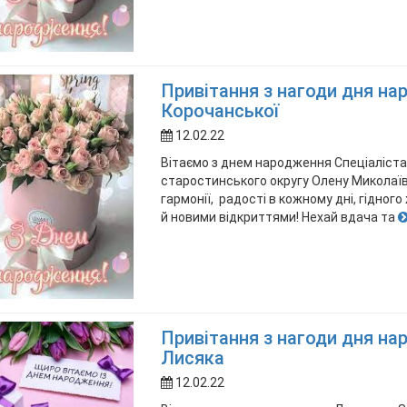
Привітання з нагоди дня н
Корочанської
12.02.22
Вітаємо з днем народження Спеціаліста 
старостинського округу Олену Миколаїв
гармонії, радості в кожному дні, гідно
й новими відкриттями! Нехай вдача та
Привітання з нагоди дня на
Лисяка
12.02.22