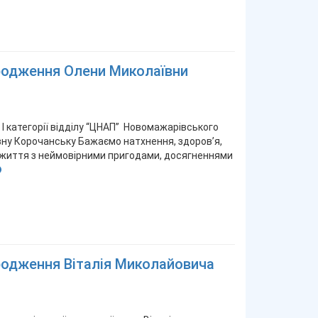
ародження Олени Миколаївни
І категорії відділу “ЦНАП” Новомажарівського
ну Корочанську Бажаємо натхнення, здоров’я,
го життя з неймовірними пригодами, досягненнями
родження Віталія Миколайовича