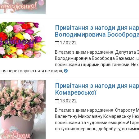
Привітання з нагоди дня н
Володимировича Бособрод
17.02.22
Вітаємо з днем народження Депутата З
Володимировича Бособрода Бажаємо, щ
посмішками і щирими привітаннями. Неха
ня перетворюються не в мрії,
Привітання з нагоди дня н
Комаревської
13.02.22
Вітаємо з днем народження Старосту 
Валентину Миколаївну Комаревську Нех
посмішками та чудовими емоціями! Гарно
потужних звершень, добробуту, оптимізм