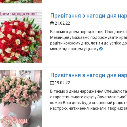
Привітання з нагоди дня на
21.02.22
Вітаємо з днем народження Працівника 
Мезенцеву Бажаємо подорожувати країн
радіти кожному дню, летіти до успіху, 
місце під сонцем у цьому
Привітання з нагоди дня на
19.02.22
Вітаємо з днем народження Спеціаліста 
старостинського округу Зачепилівської
кожен Ваш день буде сповнений радістю
настрою, натхнення, наснаги, творчих зл