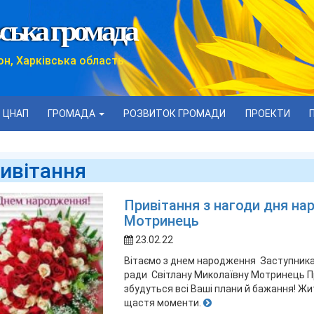
ська громада
он, Харківська область
ЦНАП
ГРОМАДА
РОЗВИТОК ГРОМАДИ
ПРОЕКТИ
ивітання
Привітання з нагоди дня на
Мотринець
23.02.22
Вітаємо з днем народження Заступника
ради Світлану Миколаївну Мотринець При
збудуться всі Ваші плани й бажання! Жит
щастя моменти.