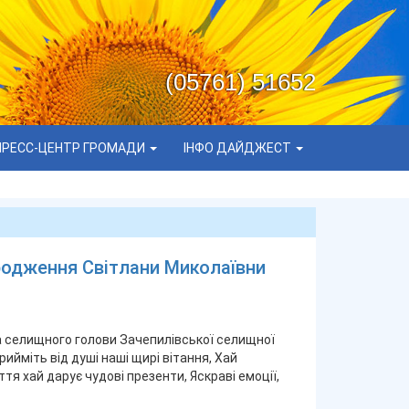
(05761) 51652
ПРЕСС-ЦЕНТР ГРОМАДИ
ІНФО ДАЙДЖЕСТ
родження Світлани Миколаївни
 селищного голови Зачепилівської селищної
йміть від душі наші щирі вітання, Хай
тя хай дарує чудові презенти, Яскраві емоції,