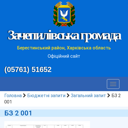
Зачепилівська громада
Берестинський район, Харківська область
Офіційний сайт
(05761) 51652
Toggle
navigat
Головна
Бюджетні запити
Загальний запит
БЗ 2
001
БЗ 2 001