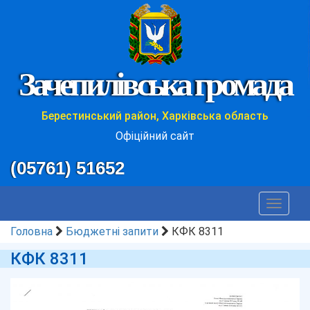
Зачепилівська громада
Берестинський район, Харківська область
Офіційний сайт
(05761) 51652
Toggle
navigat
Головна
Бюджетні запити
КФК 8311
КФК 8311