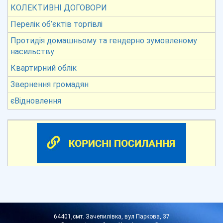
КОЛЕКТИВНІ ДОГОВОРИ
Перелік об’єктів торгівлі
Протидія домашньому та гендерно зумовленому
насильству
Квартирний облік
Звернення громадян
єВідновлення
64401,смт. Зачепилівка, вул Паркова, 37