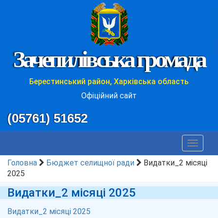
Зачепилівська громада
Берестинський район, Харківська область
Офіційний сайт
(05761) 51652
Toggle
navigat
Головна
Бюджет селищної ради
Видатки_2 місяці
2025
Видатки_2 місяці 2025
Видатки_2 місяці 2025