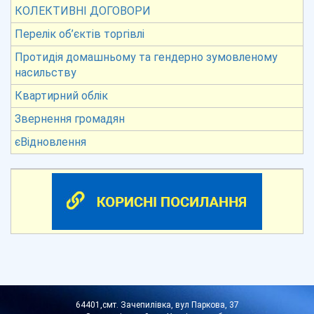
КОЛЕКТИВНІ ДОГОВОРИ
Перелік об’єктів торгівлі
Протидія домашньому та гендерно зумовленому
насильству
Квартирний облік
Звернення громадян
єВідновлення
64401,смт. Зачепилівка, вул Паркова, 37