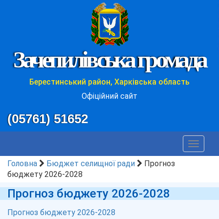
Зачепилівська громада
Берестинський район, Харківська область
Офіційний сайт
(05761) 51652
Toggle
navigat
Головна
Бюджет селищної ради
Прогноз
бюджету 2026-2028
Прогноз бюджету 2026-2028
Прогноз бюджету 2026-2028