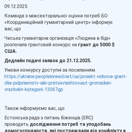
09.12.2025
Команда з міжсекторальної оцінки потреб БО
«Координаційний гуманітарний центр» інформує
вас, що
Чеська гуманітарна організація «Людина в біді»
розпочала грантовий конкурс на
грант до 5000 $
США.
Дедлайн подачі заявок до 21.12.2025.
Умови конкурсу доступні за посиланням.
https://ukraine.peopleinneed.net/ua/proiekt-vidnova-grant-
dlia-pidpriiemstv-iaki-pratsevlashtovuiut-gromadian-
vrazlivikh-kategorii-13067gp
Також інформуємо вас, що
Естонська рада з питань біженців (ERC)
проводить
дослідження потреб та уподобань
домогосподарств, які постраждали від конфлікту в