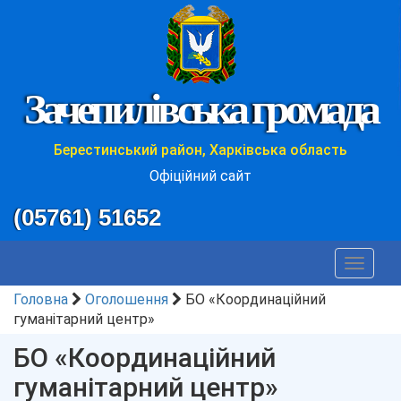
Зачепилівська громада
Берестинський район, Харківська область
Офіційний сайт
(05761) 51652
Toggle
navigat
Головна
Оголошення
БО «Координаційний
гуманітарний центр»
БО «Координаційний
гуманітарний центр»