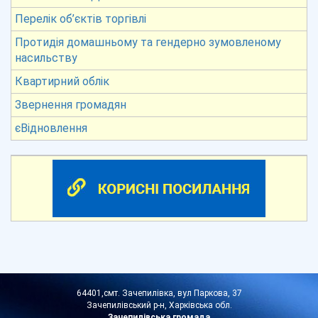
Перелік об’єктів торгівлі
Протидія домашньому та гендерно зумовленому
насильству
Квартирний облік
Звернення громадян
єВідновлення
64401,смт. Зачепилівка, вул Паркова, 37
Зачепилівський р-н, Харківська обл.
Зачепилівська громада