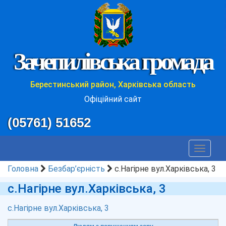
Зачепилівська громада
Берестинський район, Харківська область
Офіційний сайт
(05761) 51652
Toggle
navigat
Головна
Безбар’єрність
с.Нагірне вул.Харківська, 3
с.Нагірне вул.Харківська, 3
с.Нагірне вул.Харківська, 3