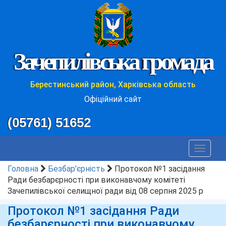
Зачепилівська громада
Берестинський район, Харківська область
Офіційний сайт
(05761) 51652
Toggle
navigat
Головна
Безбар’єрність
Протокол №1 засідання
Ради безбарєрності при виконавчому комітеті
Зачепилівської селищної ради від 08 серпня 2025 р
Протокол №1 засідання Ради
безбарєрності при виконавчому