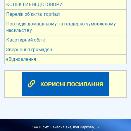
КОЛЕКТИВНІ ДОГОВОРИ
Перелік об’єктів торгівлі
Протидія домашньому та гендерно зумовленому
насильству
Квартирний облік
Звернення громадян
єВідновлення
64401,смт. Зачепилівка, вул Паркова, 37