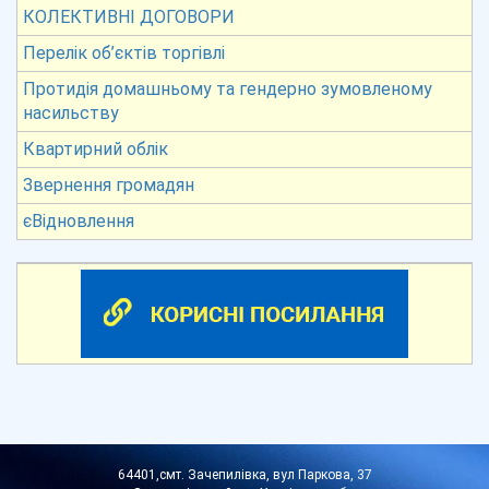
КОЛЕКТИВНІ ДОГОВОРИ
Перелік об’єктів торгівлі
Протидія домашньому та гендерно зумовленому
насильству
Квартирний облік
Звернення громадян
єВідновлення
64401,смт. Зачепилівка, вул Паркова, 37