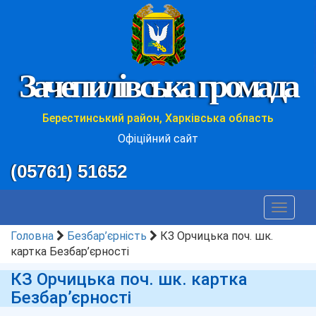
Зачепилівська громада
Берестинський район, Харківська область
Офіційний сайт
(05761) 51652
Toggle
navigat
Головна
Безбар’єрність
КЗ Орчицька поч. шк.
картка Безбар’єрності
КЗ Орчицька поч. шк. картка
Безбар’єрності