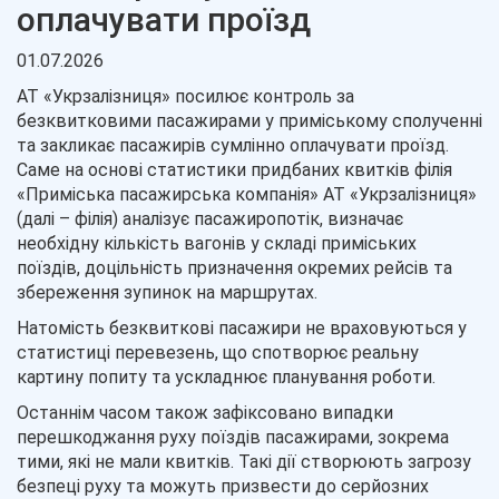
оплачувати проїзд
01.07.2026
АТ «Укрзалізниця» посилює контроль за
безквитковими пасажирами у приміському сполученні
та закликає пасажирів сумлінно оплачувати проїзд.
Саме на основі статистики придбаних квитків філія
«Приміська пасажирська компанія» АТ «Укрзалізниця»
(далі – філія) аналізує пасажиропотік, визначає
необхідну кількість вагонів у складі приміських
поїздів, доцільність призначення окремих рейсів та
збереження зупинок на маршрутах.
Натомість безквиткові пасажири не враховуються у
статистиці перевезень, що спотворює реальну
картину попиту та ускладнює планування роботи.
Останнім часом також зафіксовано випадки
перешкоджання руху поїздів пасажирами, зокрема
тими, які не мали квитків. Такі дії створюють загрозу
безпеці руху та можуть призвести до серйозних