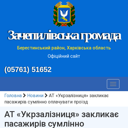
Зачепилівська громада
Берестинський район, Харківська область
Офіційний сайт
(05761) 51652
Toggle
navigat
Головна
Новини
АТ «Укрзалізниця» закликає
пасажирів сумлінно оплачувати проїзд
АТ «Укрзалізниця» закликає
пасажирів сумлінно