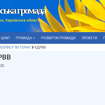
ська громада
он, Харківська область
ЦНАП
ГРОМАДА
РОЗВИТОК ГРОМАДИ
ПРОЕКТИ
НСЕРВІСУ “ВЕТЕРАН”
ЄДРВВ
РВВ
025