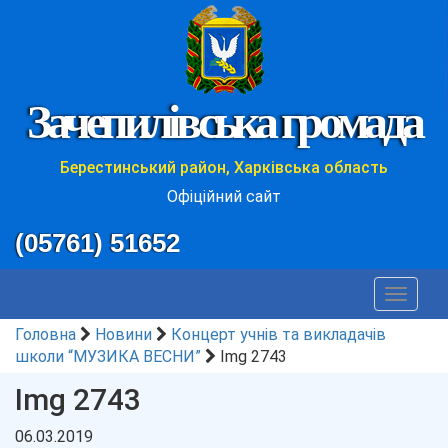
Зачепилівська громада
Берестинський район, Харківська область
Офіційний сайт
(05761) 51652
Toggle
navigat
Головна
Новини
Концерт учнів та викладачів
школи “МУЗИКА ВЕСНИ”
Img 2743
Img 2743
06.03.2019