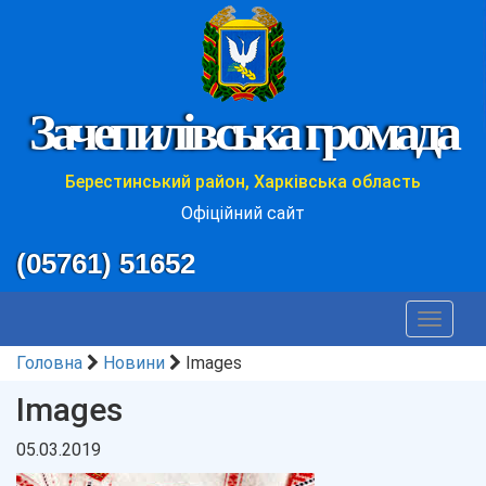
Зачепилівська громада
Берестинський район, Харківська область
Офіційний сайт
(05761) 51652
Toggle
navigat
Головна
Новини
Images
Images
05.03.2019