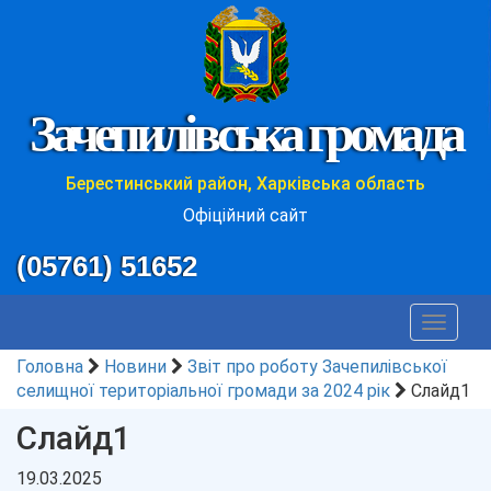
Зачепилівська громада
Берестинський район, Харківська область
Офіційний сайт
(05761) 51652
Toggle
navigat
Головна
Новини
Звіт про роботу Зачепилівської
селищної територіальної громади за 2024 рік
Слайд1
Слайд1
19.03.2025