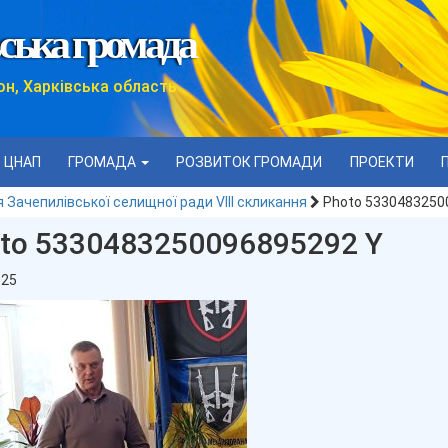
ська громада
он, Харківська область
ЦНАП
ГРОМАДА
РОЗВИТОК ГРОМАДИ
ПРОЕКТИ
я Зачепилівської селищної ради VIII скликання
Photo 5330483250
to 5330483250096895292 Y
025