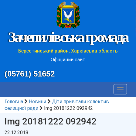
Зачепилівська громада
Берестинський район, Харківська область
Офіційний сайт
(05761) 51652
Toggle
navigat
Головна
Новини
Діти привітали колектив
селищної ради
Img 20181222 092942
Img 20181222 092942
22.12.2018