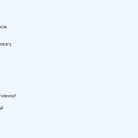
сів.
евагу.
 повною!
й!