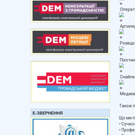
Оператор
Артилер
Розвідн
Піхотинц
Снайпер
Медиків,
Також п
Е-ЗВЕРНЕННЯ
Що ми п
• Сучас
• Профе