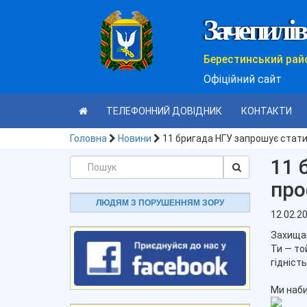
Зачепилів
Берестинський рай
Офіційний сайт
ТЕЛЕФОННИЙ ДОВІДНИК
КОНТАКТИ
Головна
Новини
11 бригада НГУ запрошує стати
11 
про
ЛЮДЯМ З ПОРУШЕННЯМ ЗОРУ
12.02.2
Захищай
Ти — то
гідніст
Ми наби