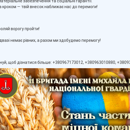
 матеріальне забезпечення та соціальні гарантії.
за кроком — твій внесок наближає нас до перемоги!
оляй ворогу пройти!
ідвазі немає рівних, а разом ми здобудемо перемогу!
уй, щоб дізнатися більше: +380967173012, +380963010880, +380