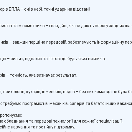
ів БПЛА – очі в небі, точні удари на відстані!
истів та мінометників – гвардійці, які не дають ворогу жодних шан
иків – завжди перші на передовій, забезпечують інформаційну пер
ів – сильні, відважні та готові до будь-яких викликів.
ів – точність, яка визначає результат.
 психологів, кухарів, інженерів, водіїв – без них команда не була б
отребуємо програмістів, механіків, саперів та багато інших вакансі
ропонуємо:
не обладнання та передові технології для кожної спеціалізації.
сійне навчання та постійну підтримку.