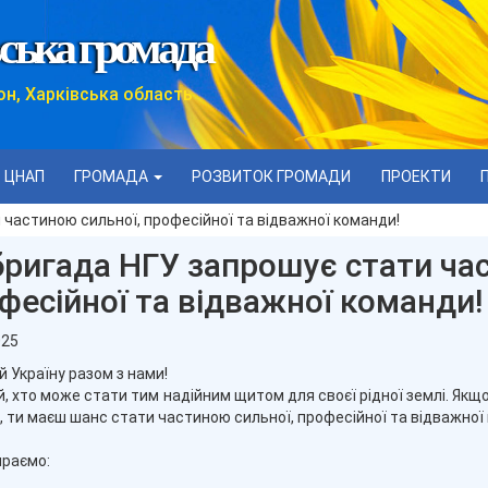
ська громада
он, Харківська область
ЦНАП
ГРОМАДА
РОЗВИТОК ГРОМАДИ
ПРОЕКТИ
 частиною сильної, професійної та відважної команди!
бригада НГУ запрошує стати ча
фесійної та відважної команди!
025
 Україну разом з нами!
й, хто може стати тим надійним щитом для своєї рідної землі. Якщо
ь, ти маєш шанс стати частиною сильної, професійної та відважної
раємо: